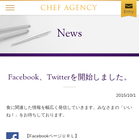
Our Service
News
サービス紹介
About Us
私たちについて
Facebook、Twitterを開始しました。
News
ニュース
2015/10/1
食に関連した情報を幅広く発信していきます。みなさまの「いい
FAQ
ね！」をお待ちしております。
よくあるご質問
Magazine
【FacebookページＵＲＬ】